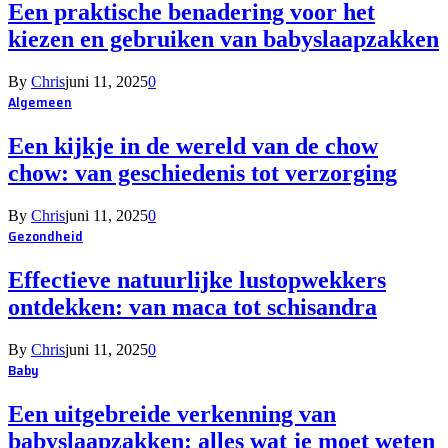
Een praktische benadering voor het
kiezen en gebruiken van babyslaapzakken
By
Chris
juni 11, 2025
0
Algemeen
Een kijkje in de wereld van de chow
chow: van geschiedenis tot verzorging
By
Chris
juni 11, 2025
0
Gezondheid
Effectieve natuurlijke lustopwekkers
ontdekken: van maca tot schisandra
By
Chris
juni 11, 2025
0
Baby
Een uitgebreide verkenning van
babyslaapzakken: alles wat je moet weten